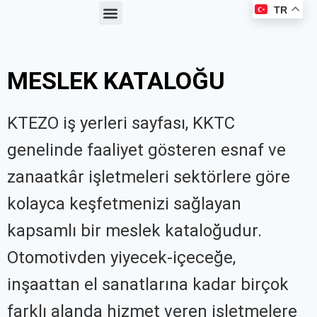
TR
Haberler ve Duyurular
Üyelik Avantajları
Kooperatif Çalışmaları
Meslek Kataloğu
MESLEK KATALOĞU
KTEZO iş yerleri sayfası, KKTC
genelinde faaliyet gösteren esnaf ve
zanaatkâr işletmeleri sektörlere göre
kolayca keşfetmenizi sağlayan
kapsamlı bir meslek kataloğudur.
Otomotivden yiyecek-içeceğe,
inşaattan el sanatlarına kadar birçok
farklı alanda hizmet veren işletmelere