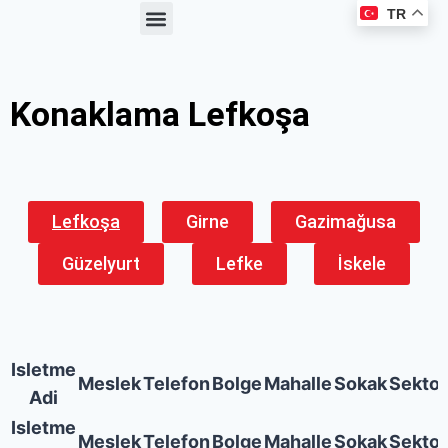
TR
Haberler ve Duyurular
Üyelik Avantajları
Kooperatif Çalışmaları
Meslek Kataloğu
Konaklama Lefkoşa
Lefkoşa
Girne
Gazimağusa
Güzelyurt
Lefke
İskele
Isletme
Meslek
Telefon
Bolge
Mahalle
Sokak
Sektor
Adi
Isletme
Meslek
Telefon
Bolge
Mahalle
Sokak
Sektor