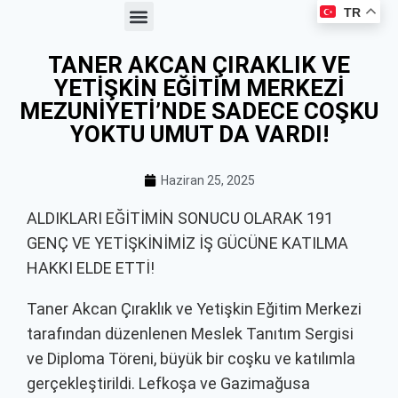
TR
Haberler ve Duyurular
Üyelik Avantajları
Kooperatif Çalışmaları
Meslek Kataloğu
TANER AKCAN ÇIRAKLIK VE
YETİŞKİN EĞİTİM MERKEZİ
MEZUNİYETİ’NDE SADECE COŞKU
YOKTU UMUT DA VARDI!
Haziran 25, 2025
ALDIKLARI EĞİTİMİN SONUCU OLARAK 191
GENÇ VE YETİŞKİNİMİZ İŞ GÜCÜNE KATILMA
HAKKI ELDE ETTİ!
Taner Akcan Çıraklık ve Yetişkin Eğitim Merkezi
tarafından düzenlenen Meslek Tanıtım Sergisi
ve Diploma Töreni, büyük bir coşku ve katılımla
gerçekleştirildi. Lefkoşa ve Gazimağusa