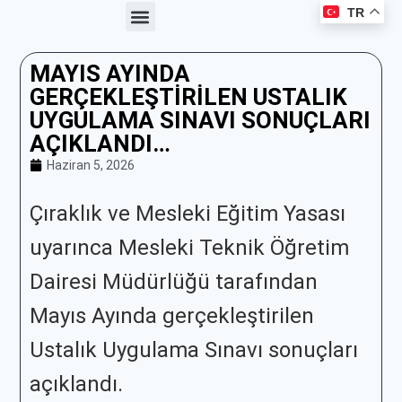
TR
Haberler ve Duyurular
Üyelik Avantajları
Kooperatif Çalışmaları
Meslek Kataloğu
MAYIS AYINDA
GERÇEKLEŞTIRILEN USTALIK
UYGULAMA SINAVI SONUÇLARI
AÇIKLANDI…
Haziran 5, 2026
Çıraklık ve Mesleki Eğitim Yasası
uyarınca Mesleki Teknik Öğretim
Dairesi Müdürlüğü tarafından
Mayıs Ayında gerçekleştirilen
Ustalık Uygulama Sınavı sonuçları
açıklandı.