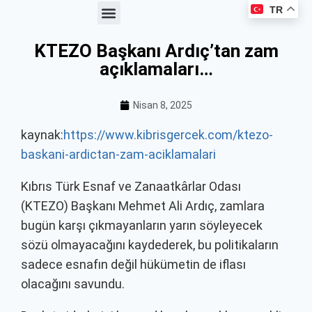
TR
Haberler ve Duyurular
Üyelik Avantajları
Kooperatif Çalışmaları
Meslek Kataloğu
KTEZO Başkanı Ardıç’tan zam
açıklamaları…
Nisan 8, 2025
kaynak:
https://www.kibrisgercek.com/ktezo-
baskani-ardictan-zam-aciklamalari
Kıbrıs Türk Esnaf ve Zanaatkârlar Odası
(KTEZO) Başkanı Mehmet Ali Ardıç, zamlara
bugün karşı çıkmayanların yarın söyleyecek
sözü olmayacağını kaydederek, bu politikaların
sadece esnafın değil hükümetin de iflası
olacağını savundu.