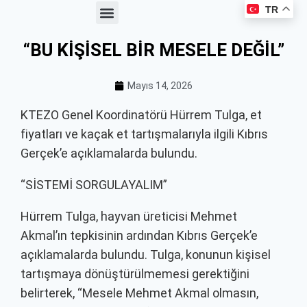
TR
Haberler ve Duyurular
Üyelik Avantajları
Kooperatif Çalışmaları
Meslek Kataloğu
“BU KİŞİSEL BİR MESELE DEĞİL”
Mayıs 14, 2026
KTEZO Genel Koordinatörü Hürrem Tulga, et
fiyatları ve kaçak et tartışmalarıyla ilgili Kıbrıs
Gerçek’e açıklamalarda bulundu.
“SİSTEMİ SORGULAYALIM”
Hürrem Tulga, hayvan üreticisi Mehmet
Akmal’ın tepkisinin ardından Kıbrıs Gerçek’e
açıklamalarda bulundu. Tulga, konunun kişisel
tartışmaya dönüştürülmemesi gerektiğini
belirterek, “Mesele Mehmet Akmal olmasın,