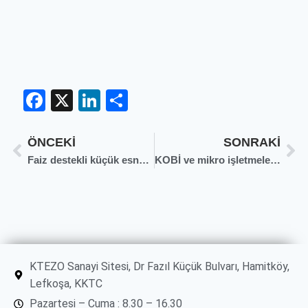
Facebook
X
LinkedIn
Share
ÖNCEKI
SONRAKI
Faiz destekli küçük esnaf kredisi hayata geçiriliyor
KOBİ ve mikro işletmeler için AB hibe desteği fırsatı!
KTEZO Sanayi Sitesi, Dr Fazıl Küçük Bulvarı, Hamitköy,
Lefkoşa, KKTC
Pazartesi – Cuma : 8.30 – 16.30