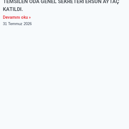
TEMSILEN ODA GENEL SEKRETERI ERSUN AYTAÇ
KATILDI.
Devamını oku »
31 Temmuz 2026
Genel
TANER AKCAN MEZUNIYET TÖRENI
Devamını oku »