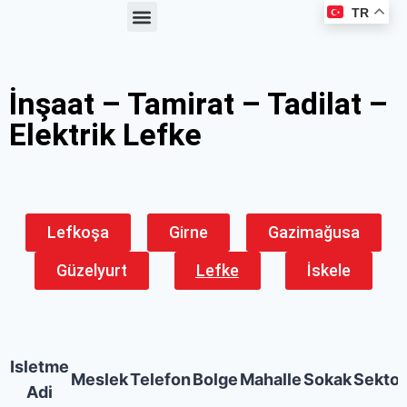
TR
Haberler ve Duyurular
Üyelik Avantajları
Kooperatif Çalışmaları
Meslek Kataloğu
İnşaat – Tamirat – Tadilat –
Elektrik Lefke
Lefkoşa
Girne
Gazimağusa
Güzelyurt
Lefke
İskele
Isletme
Meslek
Telefon
Bolge
Mahalle
Sokak
Sektor
Adi