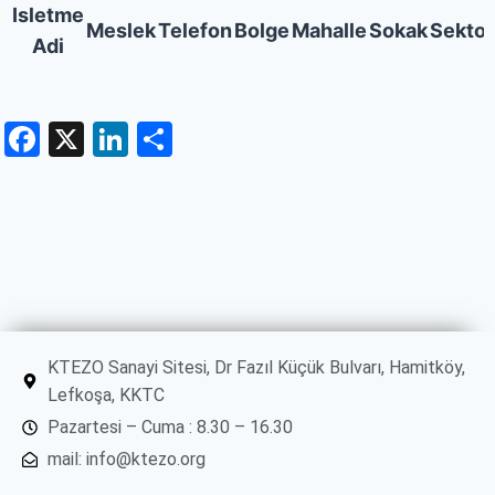
Isletme
Meslek
Telefon
Bolge
Mahalle
Sokak
Sektor
Adi
Facebook
X
LinkedIn
Share
KTEZO Sanayi Sitesi, Dr Fazıl Küçük Bulvarı, Hamitköy,
Lefkoşa, KKTC
Pazartesi – Cuma : 8.30 – 16.30
mail: info@ktezo.org